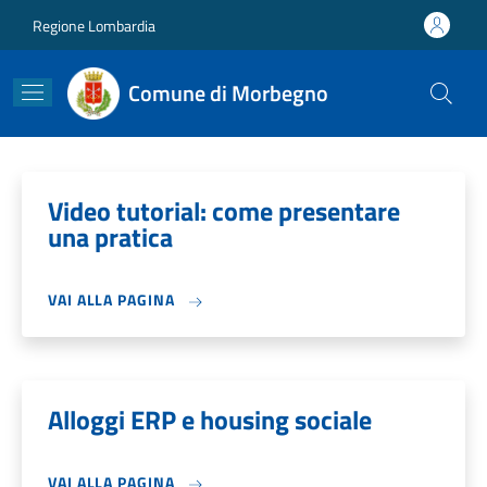
Salta al contenuto principale
Skip to footer content
Regione Lombardia
Comune di Morbegno
Video tutorial: come presentare
una pratica
VAI ALLA PAGINA
Alloggi ERP e housing sociale
VAI ALLA PAGINA