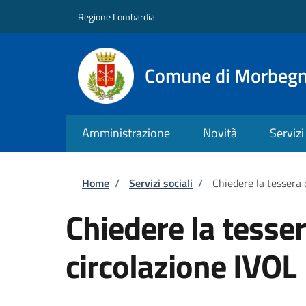
Salta al contenuto principale
Skip to footer content
Regione Lombardia
Comune di Morbeg
Amministrazione
Novità
Servizi
Briciole di pane
Home
/
Servizi sociali
/
Chiedere la tessera 
Chiedere la tesser
circolazione IVOL