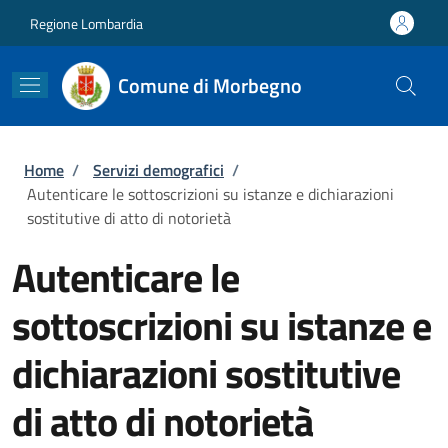
Salta al contenuto principale
Skip to footer content
Regione Lombardia
Comune di Morbegno
Briciole di pane
Home
/
Servizi demografici
/
Autenticare le sottoscrizioni su istanze e dichiarazioni
sostitutive di atto di notorietà
Autenticare le
sottoscrizioni su istanze e
dichiarazioni sostitutive
di atto di notorietà