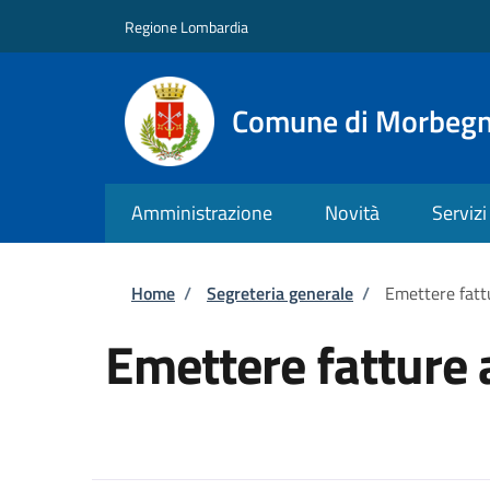
Salta al contenuto principale
Skip to footer content
Regione Lombardia
Comune di Morbeg
Amministrazione
Novità
Servizi
Briciole di pane
Home
/
Segreteria generale
/
Emettere fatt
Emettere fatture 