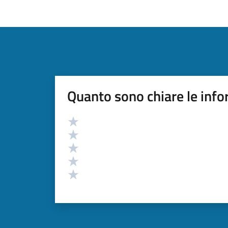
Quanto sono chiare le info
Valutazione
Valuta 5 stelle su 5
Valuta 4 stelle su 5
Valuta 3 stelle su 5
Valuta 2 stelle su 5
Valuta 1 stelle su 5