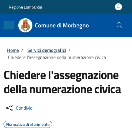
Salta al contenuto principale
Skip to footer content
Regione Lombardia
Comune di Morbegno
Briciole di pane
Home
/
Servizi demografici
/
Chiedere l'assegnazione della numerazione civica
Chiedere l'assegnazione
della numerazione civica
Condividi
Normativa di riferimento