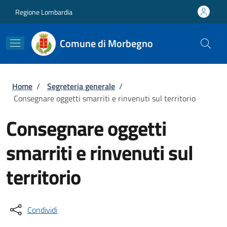
Salta al contenuto principale
Skip to footer content
Regione Lombardia
Comune di Morbegno
Briciole di pane
Home
/
Segreteria generale
/
Consegnare oggetti smarriti e rinvenuti sul territorio
Consegnare oggetti
smarriti e rinvenuti sul
territorio
Condividi