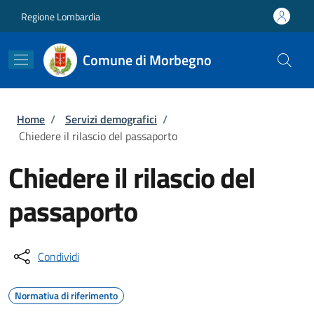
Salta al contenuto principale
Skip to footer content
Regione Lombardia
Comune di Morbegno
Briciole di pane
Home
/
Servizi demografici
/
Chiedere il rilascio del passaporto
Chiedere il rilascio del
passaporto
Condividi
Normativa di riferimento