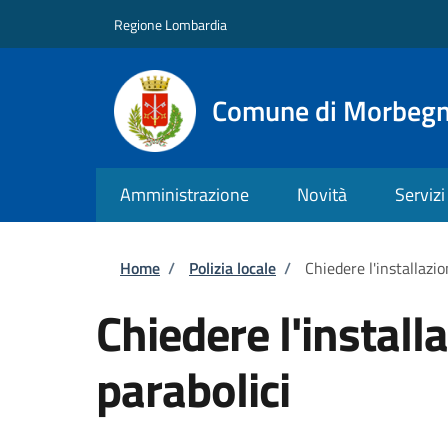
Salta al contenuto principale
Skip to footer content
Regione Lombardia
Comune di Morbeg
Amministrazione
Novità
Servizi
Briciole di pane
Home
/
Polizia locale
/
Chiedere l'installazio
Chiedere l'install
parabolici