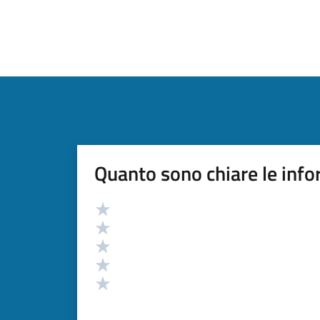
Quanto sono chiare le info
Valutazione
Valuta 5 stelle su 5
Valuta 4 stelle su 5
Valuta 3 stelle su 5
Valuta 2 stelle su 5
Valuta 1 stelle su 5