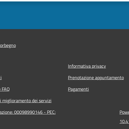
orbegno
Informativa privacy
i
Prenotazione appuntamento
e FAQ
Pagamenti
i miglioramento dei servizi
razione: 00098990146 - PEC:
Powe
10.4