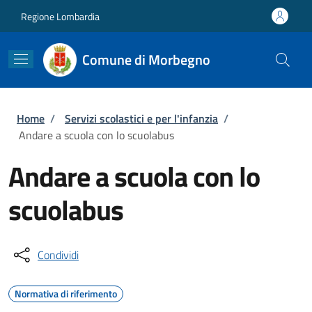
Salta al contenuto principale
Skip to footer content
Regione Lombardia
Comune di Morbegno
Briciole di pane
Home
/
Servizi scolastici e per l'infanzia
/
Andare a scuola con lo scuolabus
Andare a scuola con lo
scuolabus
Condividi
Normativa di riferimento