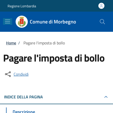
Salta al contenuto principale
Skip to footer content
Regione Lombardia
Comune di Morbegno
Briciole di pane
Home
/
Pagare l'imposta di bollo
Pagare l'imposta di bollo
Condividi
INDICE DELLA PAGINA
Descrizione