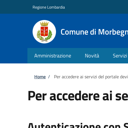
Salta al contenuto principale
Skip to footer content
Regione Lombardia
Comune di Morbeg
Amministrazione
Novità
Servizi
Briciole di pane
Home
/
Per accedere ai servizi del portale dev
Per accedere ai se
Autenticazione con 