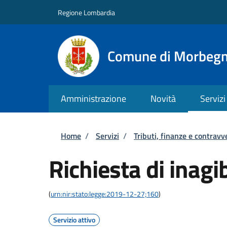
Salta al contenuto principale
Skip to footer content
Regione Lombardia
Comune di Morbeg
Amministrazione
Novità
Servizi
Briciole di pane
Home
/
Servizi
/
Tributi, finanze e contravv
Richiesta di inagib
(
urn:nir:stato:legge:2019-12-27;160
)
Servizio attivo