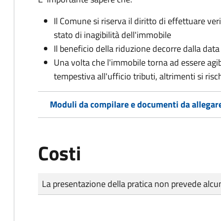
Il Comune si riserva il diritto di effettuare ver
stato di inagibilità dell'immobile
Il beneficio della riduzione decorre dalla data
Una volta che l'immobile torna ad essere agi
tempestiva all'ufficio tributi, altrimenti si risc
Moduli da compilare e documenti da allegar
Costi
Tipo di pagamento
Importo
La presentazione della pratica non prevede al