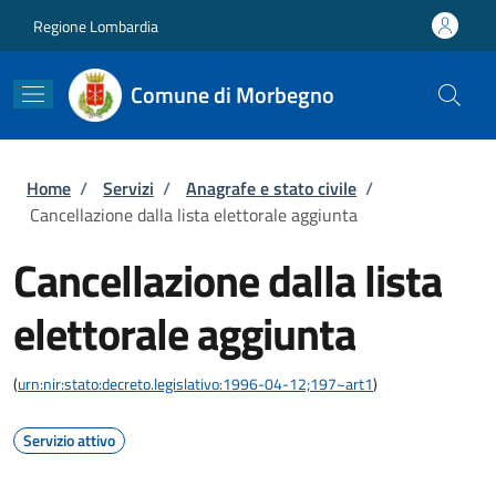
Salta al contenuto principale
Skip to footer content
Regione Lombardia
Comune di Morbegno
Briciole di pane
Home
/
Servizi
/
Anagrafe e stato civile
/
Cancellazione dalla lista elettorale aggiunta
Cancellazione dalla lista
elettorale aggiunta
(
urn:nir:stato:decreto.legislativo:1996-04-12;197~art1
)
Servizio attivo