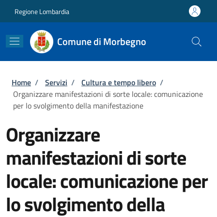
Salta al contenuto principale
Skip to footer content
Regione Lombardia
Comune di Morbegno
Briciole di pane
Home
/
Servizi
/
Cultura e tempo libero
/
Organizzare manifestazioni di sorte locale: comunicazione
per lo svolgimento della manifestazione
Organizzare
manifestazioni di sorte
locale: comunicazione per
lo svolgimento della