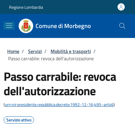
Salta al contenuto principale
Skip to footer content
Regione Lombardia
Comune di Morbegno
Briciole di pane
Home
/
Servizi
/
Mobilità e trasporti
/
Passo carrabile: revoca dell'autorizzazione
Passo carrabile: revoca
dell'autorizzazione
(
urn:nir:presidente.repubblica:decreto:1992-12-16;495~art46
)
Servizio attivo