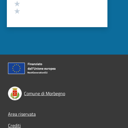
Valuta 2 stelle su 5
Valuta 1 stelle su 5
Comune di Morbegno
Footer menu
Area riservata
Crediti