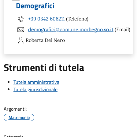
Demografici
+39 0342 606211
(Telefono)
demografici@comune.morbegno.so.it
(Email)
Roberta
Del Nero
Strumenti di tutela
Tutela amministrativa
Tutela giurisdizionale
Argomenti:
Matrimonio
Categorie: