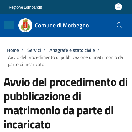
Salta al contenuto principale
Skip to footer content
Regione Lombardia
Comune di Morbegno
Briciole di pane
Home
/
Servizi
/
Anagrafe e stato civile
/
Avvio del procedimento di pubblicazione di matrimonio da
parte di incaricato
Avvio del procedimento di
pubblicazione di
matrimonio da parte di
incaricato