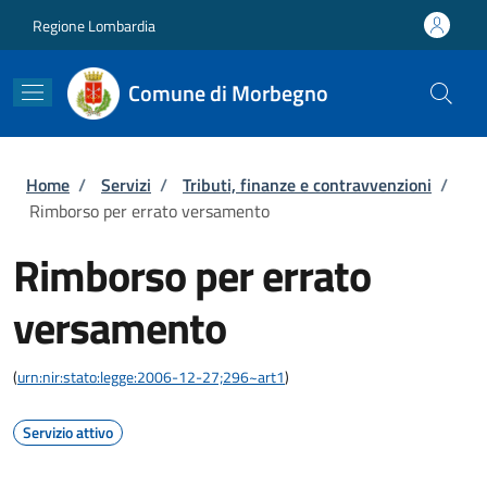
Salta al contenuto principale
Skip to footer content
Regione Lombardia
Comune di Morbegno
Briciole di pane
Home
/
Servizi
/
Tributi, finanze e contravvenzioni
/
Rimborso per errato versamento
Rimborso per errato
versamento
(
urn:nir:stato:legge:2006-12-27;296~art1
)
Servizio attivo