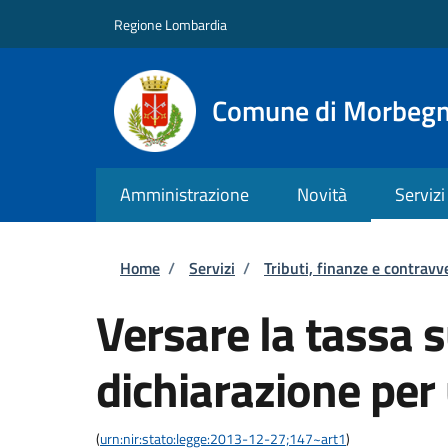
Salta al contenuto principale
Skip to footer content
Regione Lombardia
Comune di Morbeg
Amministrazione
Novità
Servizi
Briciole di pane
Home
/
Servizi
/
Tributi, finanze e contravv
Versare la tassa su
dichiarazione per
(
urn:nir:stato:legge:2013-12-27;147~art1
)