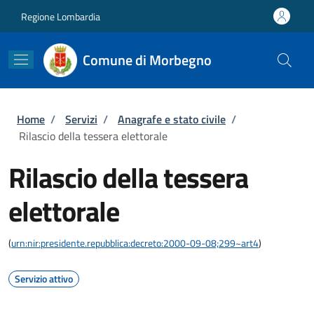
Salta al contenuto principale
Skip to footer content
Regione Lombardia
Comune di Morbegno
Briciole di pane
Home
/
Servizi
/
Anagrafe e stato civile
/
Rilascio della tessera elettorale
Rilascio della tessera
elettorale
(
urn:nir:presidente.repubblica:decreto:2000-09-08;299~art4
)
Servizio attivo