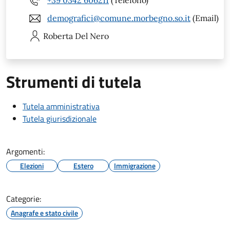
+39 0342 606211
(Telefono)
demografici@comune.morbegno.so.it
(Email)
Roberta
Del Nero
Strumenti di tutela
Tutela amministrativa
Tutela giurisdizionale
Argomenti:
Elezioni
Estero
Immigrazione
Categorie:
Anagrafe e stato civile