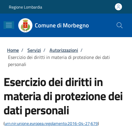
Salta al contenuto principale
Skip to footer content
Regione Lombardia
Comune di Morbegno
Briciole di pane
Home
/
Servizi
/
Autorizzazioni
/
Esercizio dei diritti in materia di protezione dei dati
personali
Esercizio dei diritti in
materia di protezione dei
dati personali
(
urn:nir:unione.europea.regolamento:2016-04-27;679
)